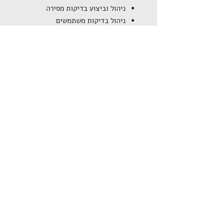
ניהול וביצוע בדיקות מסירה
ניהול בדיקות משתמשים
ניהול וביצוע הסבות נתונים
בדיקת נתונים מוסבים
פיתוח פתרונות ב- APEX
חדשות
הסוכנות הסינגפורית לסיוע לאנשים עם
מוגבלויות, SG Enable, בחרה ב - ITTC לניהול
השירות של יחידת המחשב הארגונית.
ספטמבר 2016
That’s IT ביצעה פרויקט ב-Perion Network
במסגרת מעבר ל-ERP חדש בענן
אוגוסט 2016