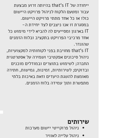
ייחודה של that's IT בהיותה זרוע מבצעת
עבור ומטעם הלקוח לניהול פרויקט היישום
כולו או כל אחד מתתי פרויקט היישום.
במסגרת זו אנו ניצבים לצד יחידת ה-
IT בארגון ומסייעים לה להביא לידי מימוש כל
אחד מרכיבי הפרויקט בתקציב ובלוח הזמנים
שהוגדר.
that's IT מחויבת בפני לקוחותיה למקצועיות,
ניהול סיכונים אפקטיבי ושמירה על אסטרטגית
החברה; לשימוש בתוצרים ובמודלים מוכנים
ובדוקים; לשירותיות, זמינות, גמישות, חתירה
מאומצת להשגת היעדים וזאת באיכות בלתי
מתפשרת ותוך עמידה בלוח הזמנים.
שירותים
ניהול פרוקייטי יישום מערכות
ניהול עלייה לאוויר