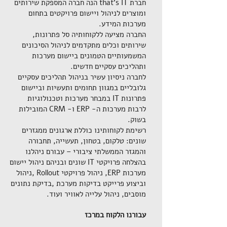
חברת that's IT הנה חברה המספקת שירותים
ומוצרים לניהול ויישום פרויקטים בתחום
מערכות המידע.
החברה מציעה ללקוחותיה סל פתרונות,
שירותים וכלים מתקדמים לניהול הסיכונים
המשמעותיים הטמונים ביישום מערכות
ותהליכים עסקיים חדשים.
​לחברה ניסיון עשיר בניהול תהליכים עסקיים
גלובליים במגוון תחומים ותעשיות וביישום
פתרונות IT במבחר מערכות וטכנולוגיות
לרבות מערכות ה- ERP ו- CRM המובילות
בשוק.
רשימת לקוחותינו כוללת ארגונים ממגזרים
שונים: טלקום, בטחון, תעשייה, תחבורה
והמגזר הממשלתי ציבורי – עבורם ניהלנו
בהצלחה פרויקטי IT שונים ובניהם ניהול יישום
מערכות ERP, ניהול פרויקטי Rollout ,ניהול
וביצוע פרייקט בדיקות מערכת ,בדיקת נתונים
מוסבים, ניהול עלייה לאוויר ועוד.
עבורנו הלקוח במרכז